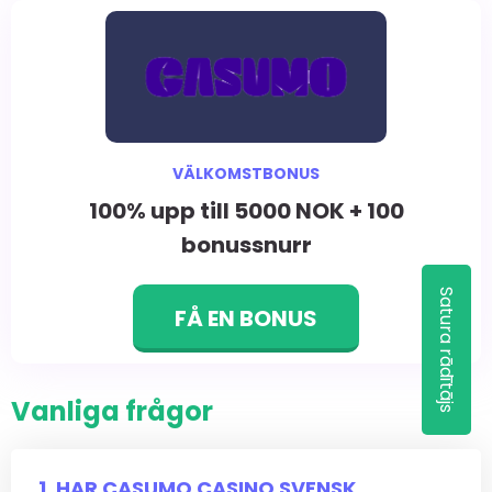
VÄLKOMSTBONUS
100% upp till 5000 NOK + 100
bonussnurr
Satura rādītājs
FÅ EN BONUS
Vanliga frågor
HAR CASUMO CASINO SVENSK