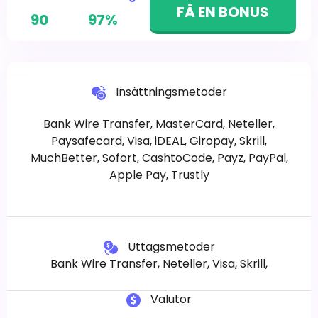
FÅ EN BONUS
90
97%
Insättningsmetoder
Bank Wire Transfer, MasterCard, Neteller,
Paysafecard, Visa, iDEAL, Giropay, Skrill,
MuchBetter, Sofort, CashtoCode, Payz, PayPal,
Apple Pay, Trustly
Uttagsmetoder
Bank Wire Transfer, Neteller, Visa, Skrill,
Valutor