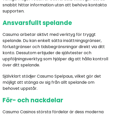
snabbt hittar information utan att behöva kontakta
supporten.
Ansvarsfullt spelande
Casumo arbetar aktivt med verktyg för tryggt
spelande. Du kan enkelt sätta insättningsgränser,
förlustgränser och tidsbegränsningar direkt via ditt
konto. Dessutom erbjuder de självtester och
uppföljningsverktyg som hjälper dig att hålla kontroll
över ditt spelande.
Självklart stödjer Casumo Spelpaus, vilket gör det
möjligt att stänga av sig från allt spelande om
behovet uppstår.
För- och nackdelar
Casumo Casinos största fördelar är dess moderna